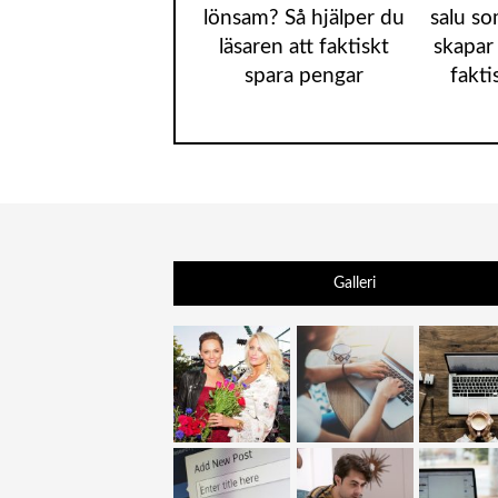
lönsam? Så hjälper du
salu so
läsaren att faktiskt
skapar 
spara pengar
fakti
Galleri