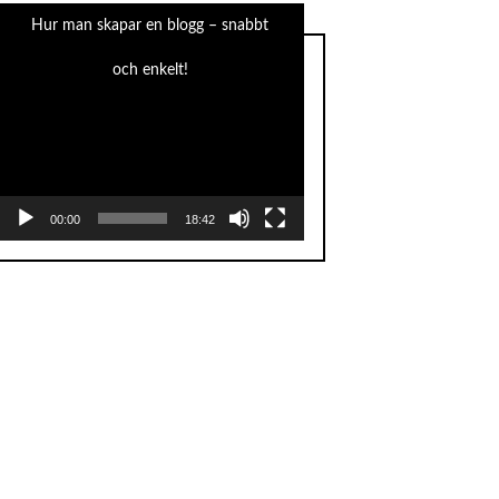
Hur man skapar en blogg – snabbt
och enkelt!
Videospelare
00:00
18:42