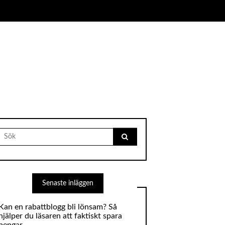
Search
for:
Senaste inläggen
Kan en rabattblogg bli lönsam? Så
hjälper du läsaren att faktiskt spara
pengar