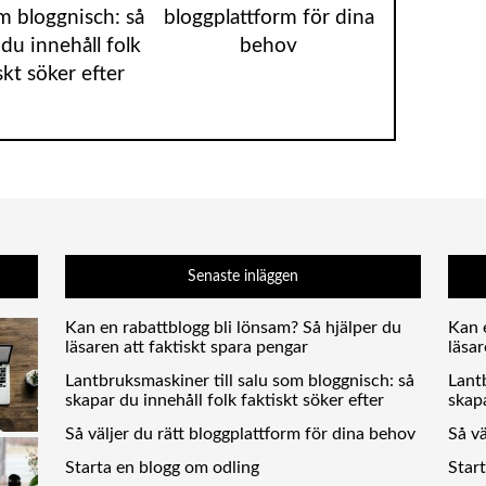
m bloggnisch: så
bloggplattform för dina
du innehåll folk
behov
skt söker efter
Senaste inläggen
Kan en rabattblogg bli lönsam? Så hjälper du
Kan 
läsaren att faktiskt spara pengar
läsar
Lantbruksmaskiner till salu som bloggnisch: så
Lantb
skapar du innehåll folk faktiskt söker efter
skapa
Så väljer du rätt bloggplattform för dina behov
Så vä
Starta en blogg om odling
Star